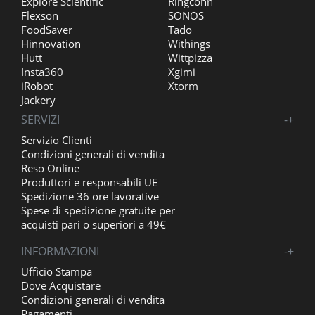
Explore Scientific
Ringconn
Flexson
SONOS
FoodSaver
Tado
Hinnovation
Withings
Hutt
Wittpizza
Insta360
Xgimi
iRobot
Xtorm
Jackery
SERVIZI
-
+
Servizio Clienti
Condizioni generali di vendita
Reso Online
Produttori e responsabili UE
Spedizione 36 ore lavorative
Spese di spedizione gratuite per
acquisti pari o superiori a 49€
INFORMAZIONI
-
+
Ufficio Stampa
Dove Acquistare
Condizioni generali di vendita
Pagamenti