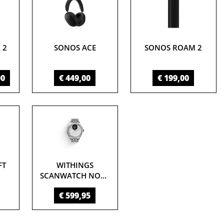
 2
SONOS ACE
SONOS ROAM 2
00
€ 449,00
€ 199,00
FT
WITHINGS
SCANWATCH NOVA
BRILLIANT
€ 599,95
EDITION