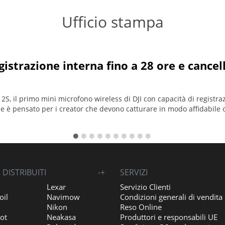
Ufficio stampa
egistrazione interna fino a 28 ore e cance
 2S, il primo mini microfono wireless di DJI con capacità di registra
ie è pensato per i creator che devono catturare in modo affidabile o
DISTRIBUITI
-
+
SERVIZI
Lexar
Servizio Clienti
oil
Navimow
Condizioni generali di vendita
Nikon
Reso Online
ot
Neakasa
Produttori e responsabili UE