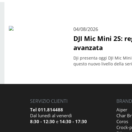
04/08/2026
DJI Mic Mini 2S: r
avanzata
Dji presenta oggi DJI Mic Mini
questo nuovo livello della ser
SERVIZIO CLIENTI
BRAND 
Tel 011.814488
Aiper
Dal lunedì al venerdì
Char Br
8:30 - 12:30
e
14:30 - 17:30
Coros
Crock-p