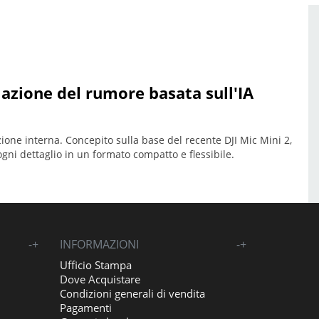
llazione del rumore basata sull'IA
zione interna. Concepito sulla base del recente DJI Mic Mini 2,
gni dettaglio in un formato compatto e flessibile.
-
+
INFORMAZIONI
-
+
Ufficio Stampa
Dove Acquistare
Condizioni generali di vendita
Pagamenti