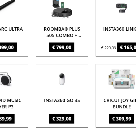
ARC ULTRA
ROOMBA® PLUS
INSTA360 LINK
505 COMBO +
AUTOWASH™
099,00
€ 799,00
€ 165,
DOCK
€ 229,99
ID MUSIC
INSTA360 GO 3S
CRICUT JOY GI
YER P3
BUNDLE
89,99
€ 329,00
€ 309,99