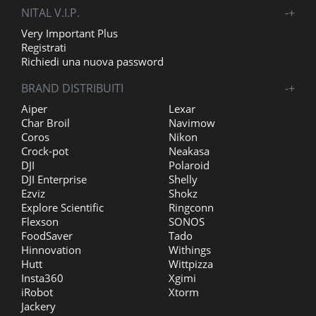
NITAL V.I.P.
-
+
Very Important Plus
Registrati
Richiedi una nuova password
BRAND DISTRIBUITI
-
+
Aiper
Lexar
Char Broil
Navimow
Coros
Nikon
Crock-pot
Neakasa
DJI
Polaroid
DJI Enterprise
Shelly
Ezviz
Shokz
Explore Scientific
Ringconn
Flexson
SONOS
FoodSaver
Tado
Hinnovation
Withings
Hutt
Wittpizza
Insta360
Xgimi
iRobot
Xtorm
Jackery