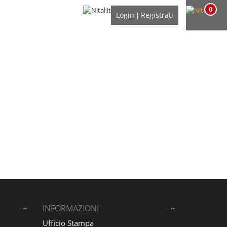
0
Login
Registrati
|
-
+
INFORMAZIONI
-
+
Ufficio Stampa