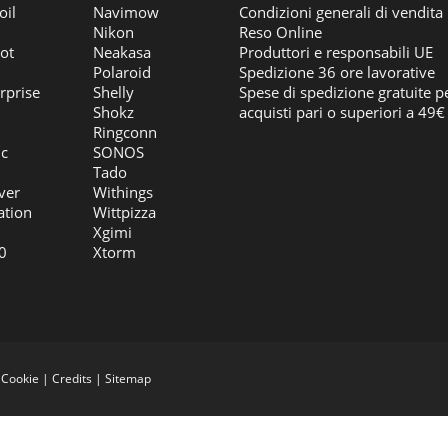
oil
Navimow
Condizioni generali di vendita
Nikon
Reso Online
ot
Neakasa
Produttori e responsabili UE
Polaroid
Spedizione 36 ore lavorative
rprise
Shelly
Spese di spedizione gratuite p
Shokz
acquisti pari o superiori a 49€
Ringconn
ic
SONOS
Tado
ver
Withings
ation
Wittpizza
Xgimi
0
Xtorm
|
Cookie
|
Credits
|
Sitemap