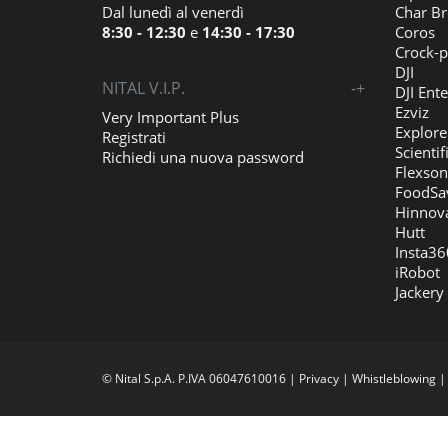
Dal lunedì al venerdì
Char Br
8:30 - 12:30
e
14:30 - 17:30
Coros
Crock-p
DJI
NITAL V.I.P.
-
+
DJI Ente
Ezviz
Very Important Plus
Explore
Registrati
Scientif
Richiedi una nuova password
Flexson
FoodSa
Hinnov
Hutt
Insta36
iRobot
Jackery
© Nital S.p.A. P.IVA 06047610016 |
Privacy
|
Whistleblowing