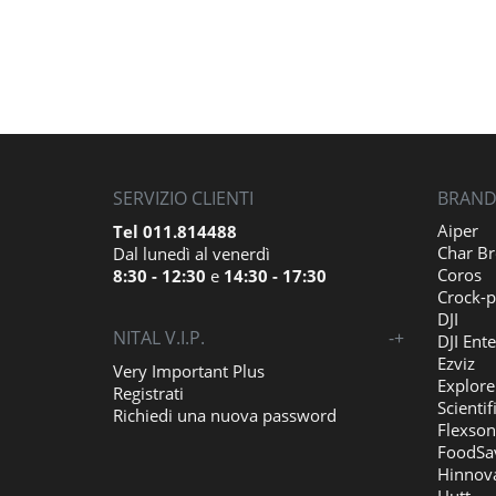
SERVIZIO CLIENTI
BRAND 
Aiper
Tel 011.814488
Char Br
Dal lunedì al venerdì
Coros
8:30 - 12:30
e
14:30 - 17:30
Crock-p
DJI
NITAL V.I.P.
-
+
DJI Ente
Ezviz
Very Important Plus
Explore
Registrati
Scientif
Richiedi una nuova password
Flexson
FoodSa
Hinnov