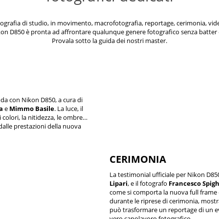
ografia di studio, in movimento, macrofotografia, reportage, cerimonia, vi
kon D850 è pronta ad affrontare qualunque genere fotografico senza batter c
Provala sotto la guida dei nostri master.
oda con Nikon D850, a cura di
a
e
Mimmo Basile
. La luce, il
 i colori, la nitidezza, le ombre…
dalle prestazioni della nuova
CERIMONIA
La testimonial ufficiale per Nikon D85
Lipari
, e il fotografo
Francesco Spigh
come si comporta la nuova full frame 
durante le riprese di cerimonia, most
può trasformare un reportage di un e
vero capolavoro fotografico.