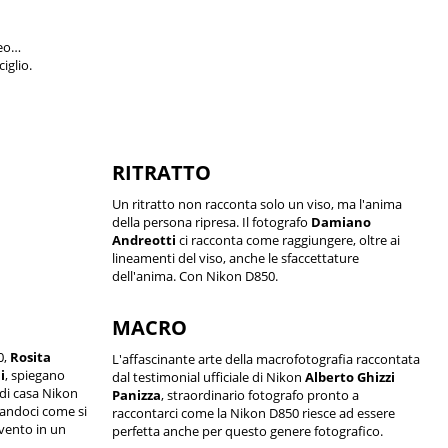
deo…
iglio.
RITRATTO
Un ritratto non racconta solo un viso, ma l'anima
della persona ripresa. Il fotografo
Damiano
Andreotti
ci racconta come raggiungere, oltre ai
lineamenti del viso, anche le sfaccettature
dell'anima. Con Nikon D850.
MACRO
0,
Rosita
L'affascinante arte della macrofotografia raccontata
i
, spiegano
dal testimonial ufficiale di Nikon
Alberto Ghizzi
di casa Nikon
Panizza
, straordinario fotografo pronto a
randoci come si
raccontarci come la Nikon D850 riesce ad essere
vento in un
perfetta anche per questo genere fotografico.