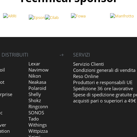
DISTRIBUITI
-
+
SERVIZI
Lexar
Servizio Clienti
oil
Navimow
Condizioni generali di vendita
Nikon
Reso Online
ot
Neakasa
Produttori e responsabili UE
Polaroid
Spedizione 36 ore lavorative
rprise
Shelly
Spese di spedizione gratuite p
Shokz
acquisti pari o superiori a 49€
Ringconn
ic
SONOS
Tado
ver
Withings
ation
Wittpizza