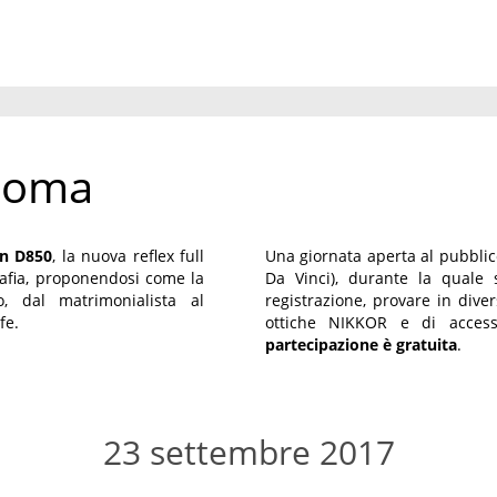
 Roma
n D850
, la nuova reflex full
Una giornata aperta al pubbli
rafia, proponendosi come la
Da Vinci), durante la quale s
, dal matrimonialista al
registrazione, provare in dive
fe.
ottiche NIKKOR e di acces
partecipazione è gratuita
.
23 settembre 2017