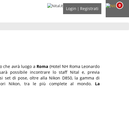
0
Login
Registrati
|
co che avrà luogo a
Roma
(Hotel NH Roma Leonardo
arà possibile incontrare lo staff Nital e, previa
rsi set di pose, oltre alla Nikon D850, la gamma di
sori Nikon, tra le più complete al mondo.
La