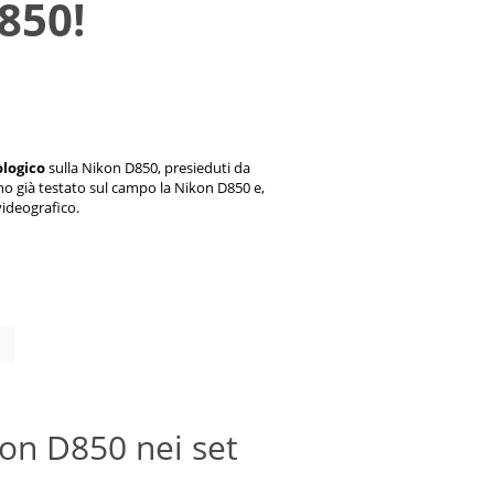
850!
logico
sulla Nikon D850, presieduti da
no già testato sul campo la Nikon D850 e,
videografico.
ikon D850 nei set