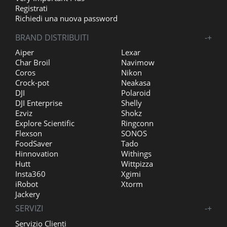
Registrati
Richiedi una nuova password
BRAND DISTRIBUITI
-
+
Aiper
Lexar
Char Broil
Navimow
Coros
Nikon
Crock-pot
Neakasa
DJI
Polaroid
DJI Enterprise
Shelly
Ezviz
Shokz
Explore Scientific
Ringconn
Flexson
SONOS
FoodSaver
Tado
Hinnovation
Withings
Hutt
Wittpizza
Insta360
Xgimi
iRobot
Xtorm
Jackery
SERVIZI
-
+
Servizio Clienti