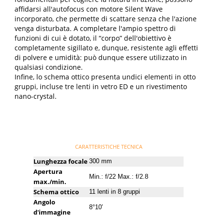
affidarsi all'autofocus con motore Silent Wave
incorporato, che permette di scattare senza che l'azione
venga disturbata. A completare l'ampio spettro di
funzioni di cui è dotato, il “corpo” dell'obiettivo è
completamente sigillato e, dunque, resistente agli effetti
di polvere e umidità: può dunque essere utilizzato in
qualsiasi condizione.
Infine, lo schema ottico presenta undici elementi in otto
gruppi, incluse tre lenti in vetro ED e un rivestimento
nano-crystal.
CARATTERISTICHE TECNICA
Lunghezza focale
300 mm
Apertura
Min.: f/22 Max.: f/2.8
max./min.
Schema ottico
11 lenti in 8 gruppi
Angolo
8°10′
d'immagine