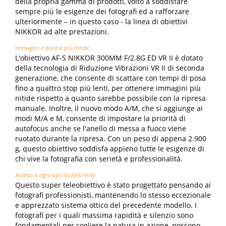
della propria gamma di prodotti, volto a soddisfare
sempre più le esigenze dei fotografi ed a rafforzare
ulteriormente – in questo caso - la linea di obiettivi
NIKKOR ad alte prestazioni.
Immagini d'azione più nitide
L'obiettivo AF-S NIKKOR 300MM F/2.8G ED VR II è dotato
della tecnologia di Riduzione Vibrazioni VR II di seconda
generazione, che consente di scattare con tempi di posa
fino a quattro stop più lenti, per ottenere immagini più
nitide rispetto a quanto sarebbe possibile con la ripresa
manuale. Inoltre, il nuovo modo A/M, che si aggiunge ai
modi M/A e M, consente di impostare la priorità di
autofocus anche se l'anello di messa a fuoco viene
ruotato durante la ripresa. Con un peso di appena 2.900
g, questo obiettivo soddisfa appieno tutte le esigenze di
chi vive la fotografia con serietà e professionalità.
Adatto a ogni tipo di ambiente
Questo super teleobiettivo è stato progettato pensando ai
fotografi professionisti, mantenendo lo stesso eccezionale
e apprezzato sistema ottico del precedente modello. I
fotografi per i quali massima rapidità e silenzio sono
fondamentali per cogliere la natura in azione, possono