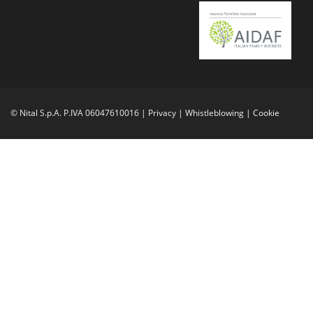
© Nital S.p.A. P.IVA 06047610016 |
Privacy
|
Whistleblowing
|
Cookie