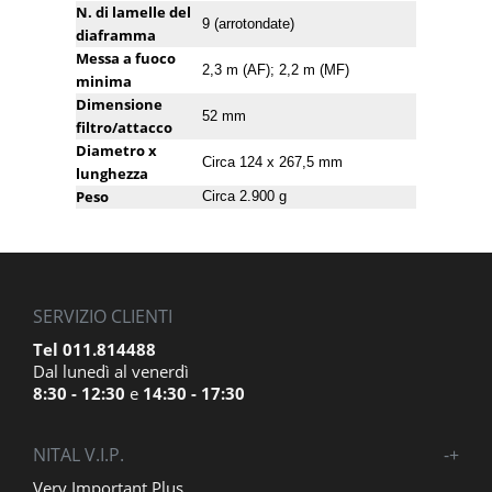
N. di lamelle del
9 (arrotondate)
diaframma
Messa a fuoco
2,3 m (AF); 2,2 m (MF)
minima
Dimensione
52 mm
filtro/attacco
Diametro x
Circa 124 x 267,5 mm
lunghezza
Peso
Circa 2.900 g
SERVIZIO CLIENTI
Tel 011.814488
Dal lunedì al venerdì
8:30 - 12:30
e
14:30 - 17:30
NITAL V.I.P.
-
+
Very Important Plus