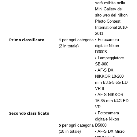
sarà esibita nella
Mini Gallery del
sito web del Nikon
Photo Contest
International 2010-
2011
Primo classificato
1
• Fotocamera
per ogni categoria
digitale Nikon
(2 in totale)
D300S
• Lampeggiatore
SB-900
• AF-S DX
NIKKOR 18-200
mm f/3.5-5.6G ED
VR II
• AF-S NIKKOR
16-35 mm f/4G ED
VR
Secondo classificato
• Fotocamera
digitale Nikon
5
per ogni categoria
D5000
(10 in totale)
• AF-S DX Micro