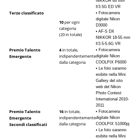
NIKKOR 85 mm
f/3.5G ED VR
Terzo classificato
• Fotocamera
digitale Nikon
10
per ogni
D3000
categoria
• AF-S DX
(20 in totale)
NIKKOR 18-55 mm
f/3.5-5.6G VR
Premio Talento
4
in totale,
• Fotocamera
indipendentemente
Emergente
digitale Nikon
dalla categoria
COOLPIX P6000
• Le foto saranno
esibite nella Mini
Gallery del sito
web del Nikon
Photo Contest
International 2010-
2011
Premio Talento
16
in totale,
• Fotocamera
indipendentemente
Emergente
digitale Nikon
dalla categoria
COOLPIX S1000pj
Secondi classificati
• Le foto saranno
esibite nella Mini