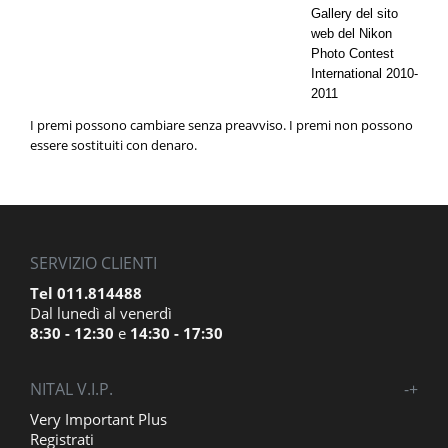
Gallery del sito
web del Nikon
Photo Contest
International 2010-
2011
I premi possono cambiare senza preavviso. I premi non possono
essere sostituiti con denaro.
SERVIZIO CLIENTI
Tel 011.814488
Dal lunedì al venerdì
8:30 - 12:30
e
14:30 - 17:30
NITAL V.I.P.
-
+
Very Important Plus
Registrati