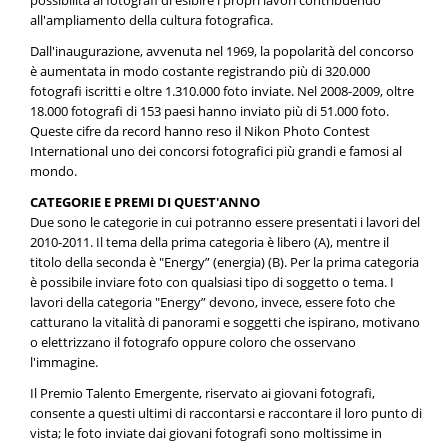
possibilità ai fotografi di esibire i propri lavori contribuendo
all'ampliamento della cultura fotografica.
Dall'inaugurazione, avvenuta nel 1969, la popolarità del concorso
è aumentata in modo costante registrando più di 320.000
fotografi iscritti e oltre 1.310.000 foto inviate. Nel 2008-2009, oltre
18.000 fotografi di 153 paesi hanno inviato più di 51.000 foto.
Queste cifre da record hanno reso il Nikon Photo Contest
International uno dei concorsi fotografici più grandi e famosi al
mondo.
CATEGORIE E PREMI DI QUEST'ANNO
Due sono le categorie in cui potranno essere presentati i lavori del
2010-2011. Il tema della prima categoria è libero (A), mentre il
titolo della seconda è "Energy” (energia) (B). Per la prima categoria
è possibile inviare foto con qualsiasi tipo di soggetto o tema. I
lavori della categoria "Energy” devono, invece, essere foto che
catturano la vitalità di panorami e soggetti che ispirano, motivano
o elettrizzano il fotografo oppure coloro che osservano
l'immagine.
Il Premio Talento Emergente, riservato ai giovani fotografi,
consente a questi ultimi di raccontarsi e raccontare il loro punto di
vista; le foto inviate dai giovani fotografi sono moltissime in