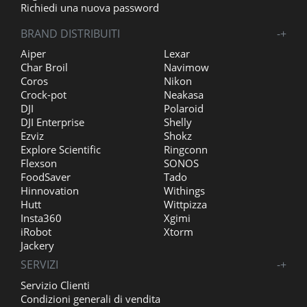
Richiedi una nuova password
BRAND DISTRIBUITI
-
+
Aiper
Lexar
Char Broil
Navimow
Coros
Nikon
Crock-pot
Neakasa
DJI
Polaroid
DJI Enterprise
Shelly
Ezviz
Shokz
Explore Scientific
Ringconn
Flexson
SONOS
FoodSaver
Tado
Hinnovation
Withings
Hutt
Wittpizza
Insta360
Xgimi
iRobot
Xtorm
Jackery
SERVIZI
-
+
Servizio Clienti
Condizioni generali di vendita