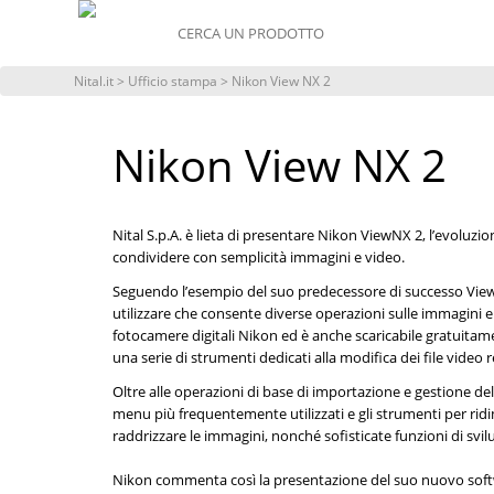
MENU
Nital.it
>
Ufficio stampa
> Nikon View NX 2
Nikon View NX 2
Nital S.p.A. è lieta di presentare Nikon ViewNX 2, l’evoluz
condividere con semplicità immagini e video.
Seguendo l’esempio del suo predecessore di successo Vie
utilizzare che consente diverse operazioni sulle immagini e 
fotocamere digitali Nikon ed è anche scaricabile gratuitamen
una serie di strumenti dedicati alla modifica dei file video r
Oltre alle operazioni di base di importazione e gestione de
menu più frequentemente utilizzati e gli strumenti per ridi
raddrizzare le immagini, nonché sofisticate funzioni di svil
Nikon commenta così la presentazione del suo nuovo softwa