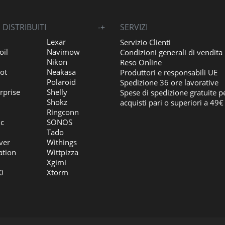
DISTRIBUITI
-
+
SERVIZI
Lexar
Servizio Clienti
oil
Navimow
Condizioni generali di vendita
Nikon
Reso Online
ot
Neakasa
Produttori e responsabili UE
Polaroid
Spedizione 36 ore lavorative
rprise
Shelly
Spese di spedizione gratuite p
Shokz
acquisti pari o superiori a 49€
Ringconn
ic
SONOS
Tado
ver
Withings
ation
Wittpizza
Xgimi
0
Xtorm