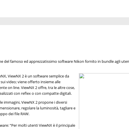
ione del famoso ed apprezzatissimo software Nikon fornito in bundle agli utent
wNX, ViewNX 2 è un software semplice da
sui video; viene offerto insieme alle
te on line. ViewNX 2 offre, tra le altre cose,
ealizzati con reflex o con compatte digitali.
lle immagini, ViewNX 2 propone i diversi
mensionare, regolare la luminosità, tagliare e
uppo dei file RAW.
re: “Per molti utenti ViewNX è il principale