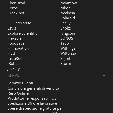
Char Broil
Navimow
Coros
Nikon
Crock-pot
Neakasa
DJI
Polaroid
DJI Enterprise
Shelly
Ezviz
Shokz
Explore Scientific
Ringconn
Flexson
SONOS
FoodSaver
Tado
Hinnovation
Withings
Hutt
Wittpizza
Insta360
Xgimi
iRobot
Xtorm
Jackery
SERVIZI
-
+
Servizio Clienti
Condizioni generali di vendita
Reso Online
Produttori e responsabili UE
Spedizione 36 ore lavorative
Spese di spedizione gratuite per