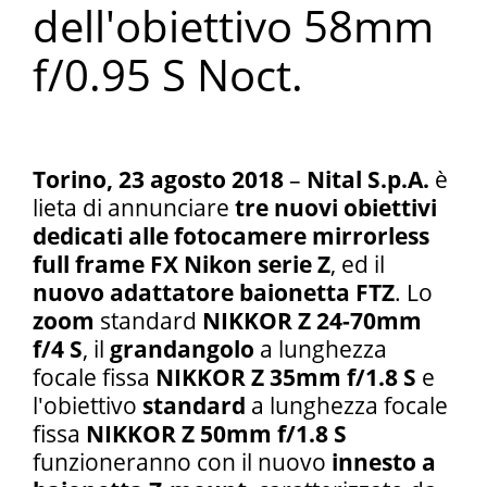
dell'obiettivo 58mm
f/0.95 S Noct.
Torino, 23 agosto 2018
–
Nital S.p.A.
è
lieta di annunciare
tre nuovi obiettivi
dedicati alle fotocamere mirrorless
full frame FX Nikon serie Z
, ed il
nuovo adattatore baionetta FTZ
. Lo
zoom
standard
NIKKOR Z 24-70mm
f/4 S
, il
grandangolo
a lunghezza
focale fissa
NIKKOR Z 35mm f/1.8 S
e
l'obiettivo
standard
a lunghezza focale
fissa
NIKKOR Z 50mm f/1.8 S
funzioneranno con il nuovo
innesto a