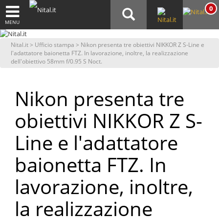
0
MENU
Nital.it
>
Ufficio stampa
> Nikon presenta tre obiettivi NIKKOR Z S-Line e
l'adattatore baionetta FTZ. In lavorazione, inoltre, la realizzazione
dell'obiettivo 58mm f/0.95 S Noct.
Nikon presenta tre
obiettivi NIKKOR Z S-
Line e l'adattatore
baionetta FTZ. In
lavorazione, inoltre,
la realizzazione