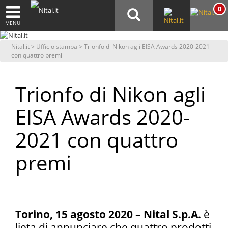
0
MENU
Nital.it
>
Ufficio stampa
> Trionfo di Nikon agli EISA Awards 2020-2021
con quattro premi
Trionfo di Nikon agli
EISA Awards 2020-
2021 con quattro
premi
Torino, 15 agosto 2020
–
Nital S.p.A.
è
lieta di annunciare che quattro prodotti