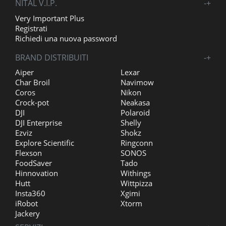
NITAL V.I.P.
-
+
Very Important Plus
Registrati
Richiedi una nuova password
BRAND DISTRIBUITI
-
+
Aiper
Lexar
Char Broil
Navimow
Coros
Nikon
Crock-pot
Neakasa
DJI
Polaroid
DJI Enterprise
Shelly
Ezviz
Shokz
Explore Scientific
Ringconn
Flexson
SONOS
FoodSaver
Tado
Hinnovation
Withings
Hutt
Wittpizza
Insta360
Xgimi
iRobot
Xtorm
Jackery