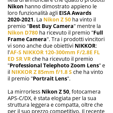
Nikon
hanno dimostrato appieno le
loro funzionalità agli
EISA Awards
2020-2021
. La
Nikon Z 50
ha vinto il
premio "
Best Buy Camera
" mentre la
Nikon D780
ha ricevuto il premio "
Full
Frame Camera
". Tra i prodotti vincitori
vi sono anche due obiettivi
NIKKOR
:
l'
AF-S NIKKOR 120-300mm F/2.8E FL
ED SR VR
che ha ricevuto il premio
"
Professional Telephoto Zoom Lens
" e
il
NIKKOR Z 85mm f/1.8 S
che ha vinto
il premio "
Portrait Lens
".
La mirrorless
Nikon Z 50
, fotocamera
APS-C/DX, è stata elogiata per la sua
struttura leggera e compatta, oltre che
per il suo prezzo competitivo. Il recente