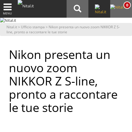
0
MENU
Nital.it
>
Ufficio stampa
> Nikon presenta un nuovo zoom NIKKOR Z S-
line, pronto a raccontare le tue storie
Nikon presenta un
nuovo zoom
NIKKOR Z S-line,
pronto a raccontare
le tue storie