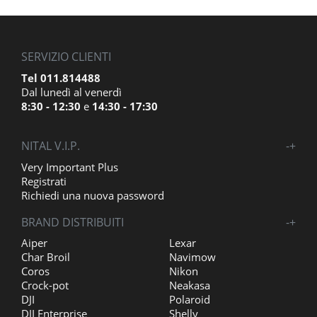
SERVIZIO CLIENTI
Tel 011.814488
Dal lunedì al venerdì
8:30 - 12:30
e
14:30 - 17:30
NITAL V.I.P.
-
+
Very Important Plus
Registrati
Richiedi una nuova password
BRAND DISTRIBUITI
-
+
Aiper
Lexar
Char Broil
Navimow
Coros
Nikon
Crock-pot
Neakasa
DJI
Polaroid
DJI Enterprise
Shelly