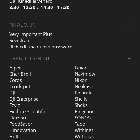
Dal lunedì al venerdì
8:30 - 12:30
e
14:30 - 17:30
NITAL V.I.P.
-
+
Very Important Plus
Registrati
Richiedi una nuova password
BRAND DISTRIBUITI
-
+
Aiper
Lexar
Char Broil
Navimow
Coros
Nikon
Crock-pot
Neakasa
DJI
Polaroid
DJI Enterprise
Shelly
Ezviz
Shokz
Explore Scientific
Ringconn
Flexson
SONOS
FoodSaver
Tado
Hinnovation
Withings
Hutt
Wittpizza