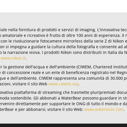
e nella fornitura di prodotti e servizi di imaging. L'innovativa tec
matoriale e ricreativo è frutto di oltre 100 anni di esperienza. Il m
 con le rivoluzionarie fotocamere mirrorless della serie Z di Nikon
n si impegna a guidare la cultura della fotografia e consente ad alc
 la narrazione visiva. I prodotti Nikon sono distribuiti in Italia da N
b
www.nikon.it
.
per la gestione dell'acqua e dell'ambiente (CIWEM, Chartered Inst
di concessione reale e un ente di beneficenza registrato nel Regno 
acque e dell'ambiente. CIWEM rappresenta una comunità di 30.000 pr
zioni, visitare il sito Web
www.ciwem.org
.
vativa piattaforma di streaming che trasmette pluripremiati docume
 e moda sostenibile. Gli abbonati a WaterBear possono guardare in s
rvenire direttamente per supportare le ONG di tutto il mondo e dare
terBear e per abbonarsi, visitare il sito Web:
www.waterbear.com
.