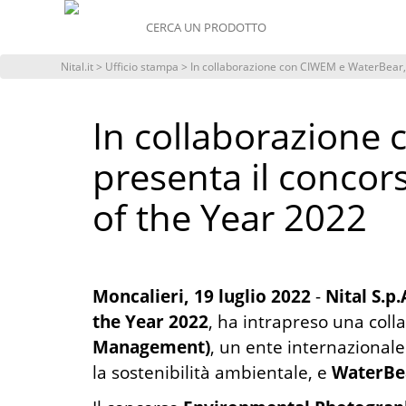
MENU
Nital.it
>
Ufficio stampa
> In collaborazione con CIWEM e WaterBear,
In collaborazione
presenta il conco
of the Year 2022
Moncalieri, 19 luglio 2022
-
Nital S.p.
the Year 2022
, ha intrapreso una col
Management)
, un ente internazionale
la sostenibilità ambientale, e
WaterBe