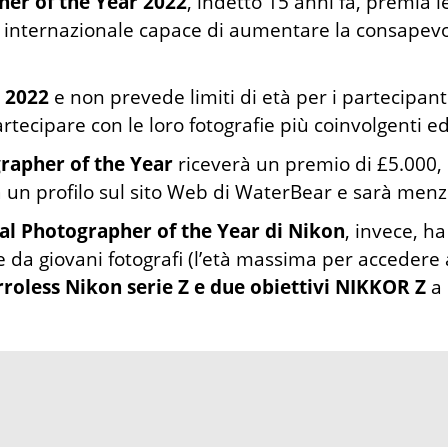
er of the Year 2022
, indetto 15 anni fa, premia l
internazionale capace di aumentare la consapevo
o 2022
e non prevede limiti di età per i partecipanti
partecipare con le loro fotografie più coinvolgenti
rapher of the Year
riceverà un premio di £5.000, s
n profilo sul sito Web di WaterBear e sarà menzi
l Photographer of the Year di Nikon
, invece, ha
 da giovani fotografi (l’età massima per accedere a
roless Nikon serie Z e due obiettivi NIKKOR Z
a 