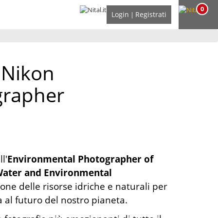
0
Login
Registrati
|
 Nikon
grapher
l'
Environmental Photographer of
 Water and Environmental
ne delle risorse idriche e naturali per
 al futuro del nostro pianeta.