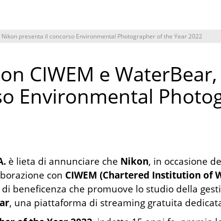
 Nikon presenta il concorso Environmental Photographer of the Year 2022
 con CIWEM e WaterBear,
rso Environmental Photo
A.
è lieta di annunciare che
Nikon
, in occasione del
laborazione con
CIWEM (Chartered Institution of
 di beneficenza che promuove lo studio della gestio
ar
, una piattaforma di streaming gratuita dedicata