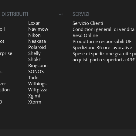
DISTRIBUITI
-
+
SERVIZI
Lexar
Servizio Clienti
oil
Navimow
Condizioni generali di vendita
Nikon
Reso Online
ot
Neakasa
Produttori e responsabili UE
Polaroid
Spedizione 36 ore lavorative
rprise
Shelly
Spese di spedizione gratuite p
Shokz
acquisti pari o superiori a 49€
Ringconn
ic
SONOS
Tado
ver
Withings
ation
Wittpizza
Xgimi
0
Xtorm