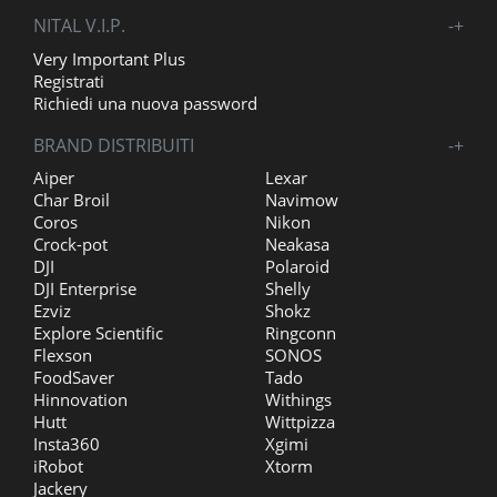
NITAL V.I.P.
-
+
Very Important Plus
Registrati
Richiedi una nuova password
BRAND DISTRIBUITI
-
+
Aiper
Lexar
Char Broil
Navimow
Coros
Nikon
Crock-pot
Neakasa
DJI
Polaroid
DJI Enterprise
Shelly
Ezviz
Shokz
Explore Scientific
Ringconn
Flexson
SONOS
FoodSaver
Tado
Hinnovation
Withings
Hutt
Wittpizza
Insta360
Xgimi
iRobot
Xtorm
Jackery