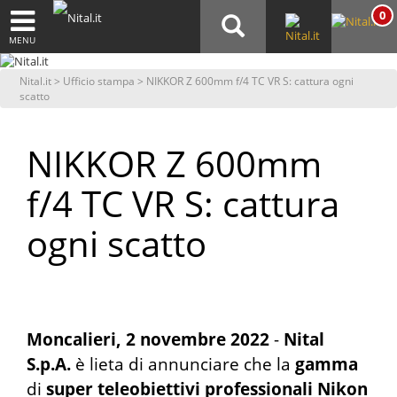
0
MENU
Nital.it
>
Ufficio stampa
> NIKKOR Z 600mm f/4 TC VR S: cattura ogni
scatto
NIKKOR Z 600mm
f/4 TC VR S: cattura
ogni scatto
Moncalieri, 2 novembre 2022
-
Nital
S.p.A.
è lieta di annunciare che la
gamma
di
super teleobiettivi professionali Nikon