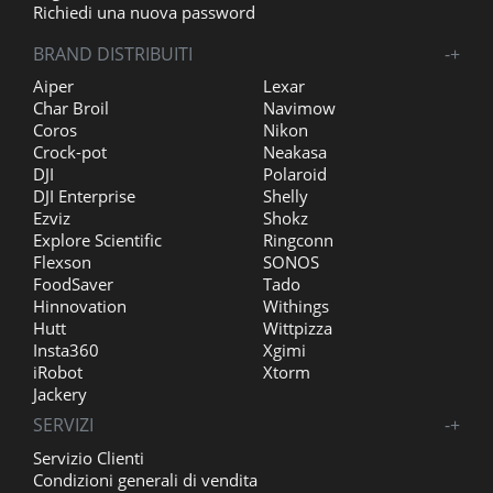
Richiedi una nuova password
BRAND DISTRIBUITI
-
+
Aiper
Lexar
Char Broil
Navimow
Coros
Nikon
Crock-pot
Neakasa
DJI
Polaroid
DJI Enterprise
Shelly
Ezviz
Shokz
Explore Scientific
Ringconn
Flexson
SONOS
FoodSaver
Tado
Hinnovation
Withings
Hutt
Wittpizza
Insta360
Xgimi
iRobot
Xtorm
Jackery
SERVIZI
-
+
Servizio Clienti
Condizioni generali di vendita