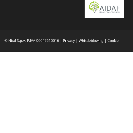
© Nital S.p.A. P.IVA 06047610016 |
Privacy
|
Whistleblowing
|
Cookie