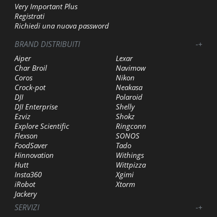
Very Important Plus
Registrati
Richiedi una nuova password
BRAND DISTRIBUITI
-
+
Aiper
Lexar
Char Broil
Navimow
Coros
Nikon
Crock-pot
Neakasa
DJI
Polaroid
DJI Enterprise
Shelly
Ezviz
Shokz
Explore Scientific
Ringconn
Flexson
SONOS
FoodSaver
Tado
Hinnovation
Withings
Hutt
Wittpizza
Insta360
Xgimi
iRobot
Xtorm
Jackery
SERVIZI
-
+