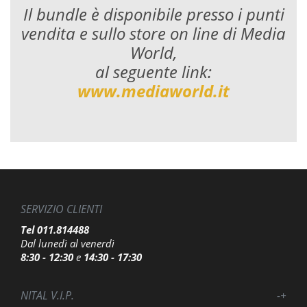
Il bundle è disponibile presso i punti
vendita e sullo store on line di Media
World,
al seguente link:
www.mediaworld.it
SERVIZIO CLIENTI
Tel 011.814488
Dal lunedì al venerdì
8:30 - 12:30
e
14:30 - 17:30
NITAL V.I.P.
-
+