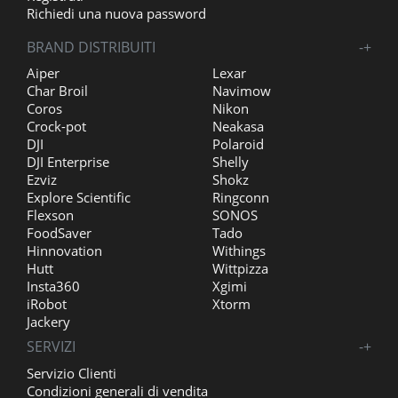
Richiedi una nuova password
BRAND DISTRIBUITI
-
+
Aiper
Lexar
Char Broil
Navimow
Coros
Nikon
Crock-pot
Neakasa
DJI
Polaroid
DJI Enterprise
Shelly
Ezviz
Shokz
Explore Scientific
Ringconn
Flexson
SONOS
FoodSaver
Tado
Hinnovation
Withings
Hutt
Wittpizza
Insta360
Xgimi
iRobot
Xtorm
Jackery
SERVIZI
-
+
Servizio Clienti
Condizioni generali di vendita