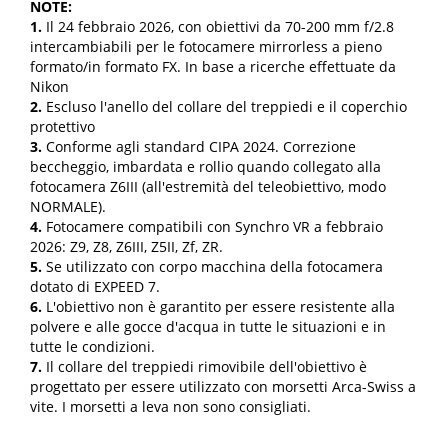
NOTE:
1.
Il 24 febbraio 2026, con obiettivi da 70-200 mm f/2.8
intercambiabili per le fotocamere mirrorless a pieno
formato/in formato FX. In base a ricerche effettuate da
Nikon
2.
Escluso l'anello del collare del treppiedi e il coperchio
protettivo
3.
Conforme agli standard CIPA 2024. Correzione
beccheggio, imbardata e rollio quando collegato alla
fotocamera Z6III (all'estremità del teleobiettivo, modo
NORMALE).
4.
Fotocamere compatibili con Synchro VR a febbraio
2026: Z9, Z8, Z6III, Z5II, Zf, ZR.
5.
Se utilizzato con corpo macchina della fotocamera
dotato di EXPEED 7.
6.
L'obiettivo non è garantito per essere resistente alla
polvere e alle gocce d'acqua in tutte le situazioni e in
tutte le condizioni.
7.
Il collare del treppiedi rimovibile dell'obiettivo è
progettato per essere utilizzato con morsetti Arca-Swiss a
vite. I morsetti a leva non sono consigliati.