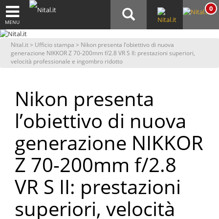
0
MENU
Nital.it
>
Ufficio stampa
> Nikon presenta l’obiettivo di nuova
generazione NIKKOR Z 70-200mm f/2.8 VR S II: prestazioni superiori,
velocità professionale e ingombro ridotto
Nikon presenta
l’obiettivo di nuova
generazione NIKKOR
Z 70-200mm f/2.8
VR S II: prestazioni
superiori, velocità