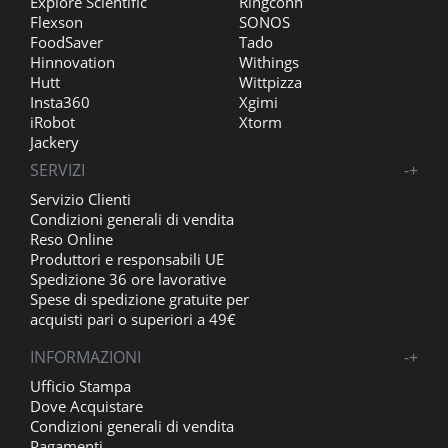
Explore Scientific
Ringconn
Flexson
SONOS
FoodSaver
Tado
Hinnovation
Withings
Hutt
Wittpizza
Insta360
Xgimi
iRobot
Xtorm
Jackery
SERVIZI
-
+
Servizio Clienti
Condizioni generali di vendita
Reso Online
Produttori e responsabili UE
Spedizione 36 ore lavorative
Spese di spedizione gratuite per
acquisti pari o superiori a 49€
INFORMAZIONI
-
+
Ufficio Stampa
Dove Acquistare
Condizioni generali di vendita
Pagamenti