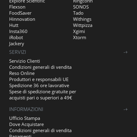
Explore Scientific
Ringconn
Flexson
SONOS
FoodSaver
Tado
Hinnovation
Withings
Hutt
Wittpizza
Insta360
Xgimi
iRobot
Xtorm
Jackery
SERVIZI
-
+
Servizio Clienti
Condizioni generali di vendita
Reso Online
Produttori e responsabili UE
Spedizione 36 ore lavorative
Spese di spedizione gratuite per
acquisti pari o superiori a 49€
INFORMAZIONI
-
+
Ufficio Stampa
Dove Acquistare
Condizioni generali di vendita
Pagamenti