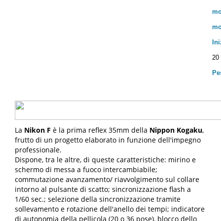
mo
mo
In
20
Pe
La
Nikon F
è la prima reflex 35mm della
Nippon Kogaku
,
frutto di un progetto elaborato in funzione dell'impegno
professionale.
Dispone, tra le altre, di queste caratteristiche: mirino e
schermo di messa a fuoco intercambiabile;
commutazione avanzamento/ riavvolgimento sul collare
intorno al pulsante di scatto; sincronizzazione flash a
1/60 sec.; selezione della sincronizzazione tramite
sollevamento e rotazione dell'anello dei tempi; indicatore
di autonomia della pellicola (20 o 36 pose), blocco dello