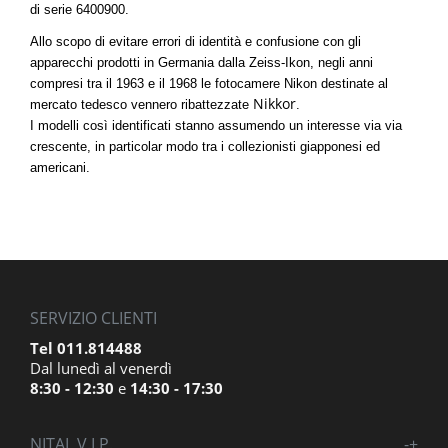
di serie 6400900.
Allo scopo di evitare errori di identità e confusione con gli
apparecchi prodotti in Germania dalla Zeiss-Ikon, negli anni
compresi tra il 1963 e il 1968 le fotocamere Nikon destinate al
Nikkor
mercato tedesco vennero ribattezzate
.
I modelli così identificati stanno assumendo un interesse via via
crescente, in particolar modo tra i collezionisti giapponesi ed
americani.
SERVIZIO CLIENTI
Tel 011.814488
Dal lunedì al venerdì
8:30 - 12:30
e
14:30 - 17:30
NITAL V.I.P.
-
+