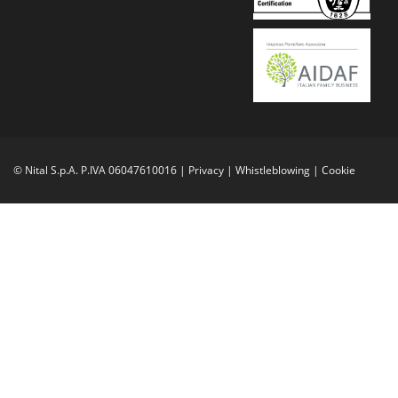
© Nital S.p.A. P.IVA 06047610016 |
Privacy
|
Whistleblowing
|
Cookie