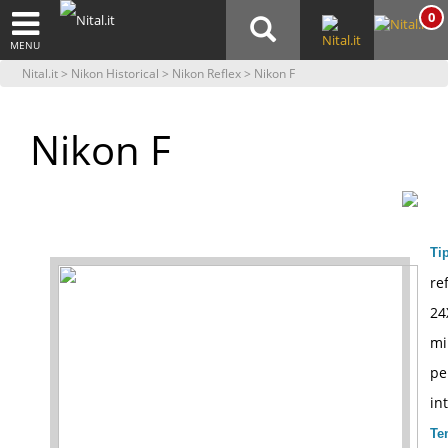
0
MENU
Nital.it
>
Nikon Historical
>
Nikon Reflex
> Nikon F
Nikon F
Ti
re
24
mi
pe
in
Te