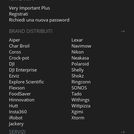
Very Important Plus
Registrati
Richiedi una nuova password
BRAND DISTRIBUITI
-
+
Aiper
Lexar
Char Broil
Navimow
Coros
Nikon
Crock-pot
Neakasa
DJI
Polaroid
DJI Enterprise
Shelly
Ezviz
Shokz
Explore Scientific
Ringconn
Flexson
SONOS
FoodSaver
Tado
Hinnovation
Withings
Hutt
Wittpizza
Insta360
Xgimi
iRobot
Xtorm
Jackery
SERVIZI
-
+