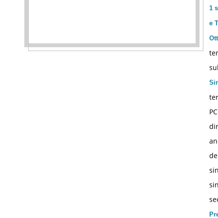
1 s
e 
Ot
te
su
Si
te
PC
di
an
de
si
si
se
Pr