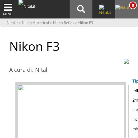
0
MENU
Nital.it
>
Nikon Historical
>
Nikon Reflex
> Nikon F3
Nikon F3
A cura di: Nital
Ti
ref
24
es
inc
mir