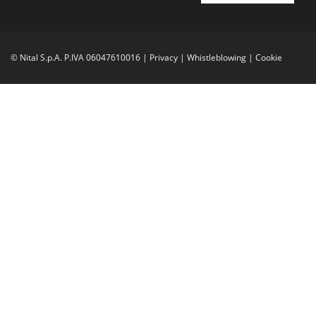
© Nital S.p.A. P.IVA 06047610016 |
Privacy
|
Whistleblowing
|
Cookie