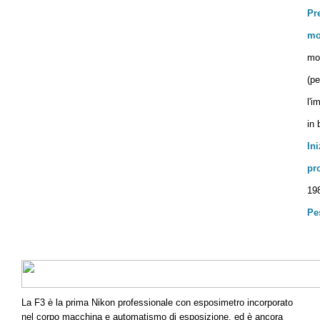
Pr
mo
mo
(p
l'i
in 
Ini
pr
19
Pe
La F3 è la prima Nikon professionale con esposimetro incorporato
nel corpo macchina e automatismo di esposizione, ed è ancora