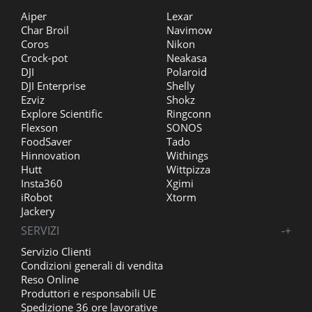
Aiper
Lexar
Char Broil
Navimow
Coros
Nikon
Crock-pot
Neakasa
DJI
Polaroid
DJI Enterprise
Shelly
Ezviz
Shokz
Explore Scientific
Ringconn
Flexson
SONOS
FoodSaver
Tado
Hinnovation
Withings
Hutt
Wittpizza
Insta360
Xgimi
iRobot
Xtorm
Jackery
SERVIZI
-
+
Servizio Clienti
Condizioni generali di vendita
Reso Online
Produttori e responsabili UE
Spedizione 36 ore lavorative