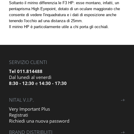
Soltanto il mirino differenzia le F3 HP: esse montano, infatti, un
pentaprisma High Eyepoint, dotato di un oculare maggiorato che
consente di vedere l'inquadratura e i dati di esposizione anche
tenendo l'occhio ad una distanza di 25mm.
Il mirino HP è particolarmente utile a chi porta gli occhiali.
SERVIZIO CLIENTI
Tel 011.814488
Dal lunedì al venerdì
8:30 - 12:30
e
14:30 - 17:30
NITAL V.I.P.
-
+
Very Important Plus
Registrati
Richiedi una nuova password
BRAND DISTRIBUITI
-
+