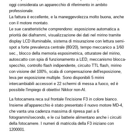
oggi considerata un apparecchio di riferimento in ambito
professionale.
La fattura è eccellente, e la maneggevolezza molto buona, anche
con il motore montato.
Le sue caratteristiche comprendono: esposizione automatica a
priorità dei diaframmi, visualizzazione dei dati nel mirino tramite
display LCD illuminabile, sistema di misurazione con lettura semi-
spot a forte prevalenza centrale (80/20), tempo meccanico a 1/60
sec., blocco della memoria esposimetrica, otturatore del mirino,
autoscatto con spia di funzionamento a LED, meccanismo blocca-
specchio, controllo flash indipendente, circuito TTL flash, mirino
con visione del 100%, scala di compensazione dell'esposizione,
leva per esposizione multiple. Sono disponibili 5 mirini
intercambiabili accessori e 22 schermi di messa a fuoco, ed è
possibile l'impiego di obiettivi Nikkor non-Al.
La fotocamera reca sul frontale l'incisione F3 in colore bianco.
Insieme all'apparecchio è stato presentato il nuovo motore MD-4,
che vanta una cadenza massima di ripresa pari a 6
fotogrammi/secondo, e le cui batterie alimentano anche i circuiti
della fotocamere. I numeri di matricola della F3 iniziano con
1200001.