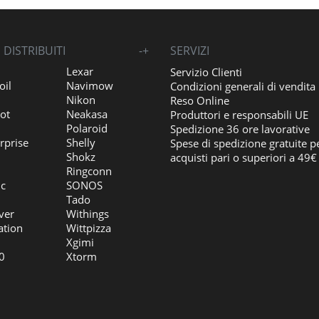
DISTRIBUITI
-
+
SERVIZI
Lexar
Servizio Clienti
oil
Navimow
Condizioni generali di vendita
Nikon
Reso Online
ot
Neakasa
Produttori e responsabili UE
Polaroid
Spedizione 36 ore lavorative
rprise
Shelly
Spese di spedizione gratuite p
Shokz
acquisti pari o superiori a 49€
Ringconn
ic
SONOS
Tado
ver
Withings
ation
Wittpizza
Xgimi
0
Xtorm