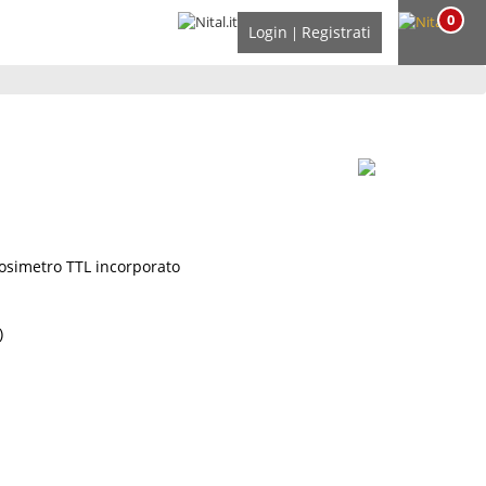
0
Login
Registrati
|
osimetro TTL incorporato
)