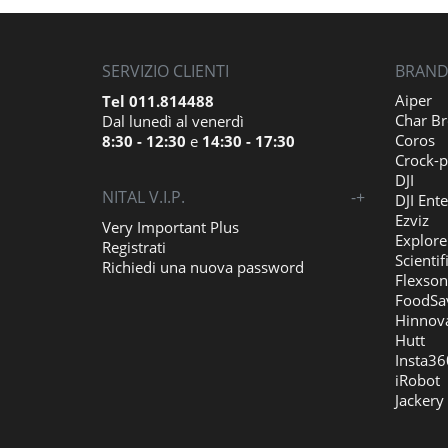
SERVIZIO CLIENTI
BRAND 
Aiper
Tel 011.814488
Char Br
Dal lunedì al venerdì
Coros
8:30 - 12:30
e
14:30 - 17:30
Crock-p
DJI
NITAL V.I.P.
-
+
DJI Ente
Ezviz
Very Important Plus
Explore
Registrati
Scientif
Richiedi una nuova password
Flexson
FoodSa
Hinnov
Hutt
Insta36
iRobot
Jackery