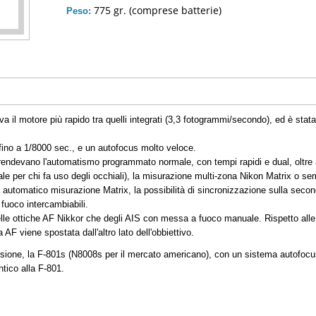
775 gr. (comprese batterie)
Peso:
il motore più rapido tra quelli integrati (3,3 fotogrammi/secondo), ed è stata la
 fino a 1/8000 sec., e un autofocus molto veloce.
ndevano l'automatismo programmato normale, con tempi rapidi e dual, oltre al
deale per chi fa uso degli occhiali), la misurazione multi-zona Nikon Matrix o s
in automatico misurazione Matrix, la possibilità di sincronizzazione sulla seconda
fuoco intercambiabili.
elle ottiche AF Nikkor che degli AIS con messa a fuoco manuale. Rispetto alle 
 AF viene spostata dall'altro lato dell'obbiettivo.
rsione, la F-801s (N8008s per il mercato americano), con un sistema autofocus
entico alla F-801.