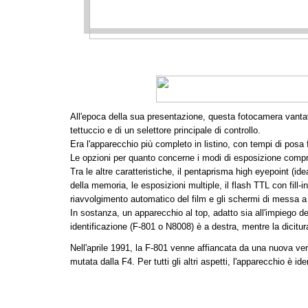
All'epoca della sua presentazione, questa fotocamera vantava 
tettuccio e di un selettore principale di controllo.
Era l'apparecchio più completo in listino, con tempi di posa
Le opzioni per quanto concerne i modi di esposizione compre
Tra le altre caratteristiche, il pentaprisma high eyepoint (i
della memoria, le esposizioni multiple, il flash TTL con fill-
riavvolgimento automatico del film e gli schermi di messa a 
In sostanza, un apparecchio al top, adatto sia all'impiego d
identificazione (F-801 o N8008) è a destra, mentre la dicitura
Nell'aprile 1991, la F-801 venne affiancata da una nuova ve
mutata dalla F4. Per tutti gli altri aspetti, l'apparecchio è id