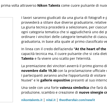
 prima volta attraverso
Nikon Talents
come cuore pulsante di nuove 
I lavori saranno giudicati da una giuria di fotografi e
provvederà a stilare due diverse graduatorie, relativ
La giuria tecnica procederà a selezionare, per ciascun
ogni categoria tematica che si aggiudicherà uno dei pr
ordinare i vincitori delle categorie tematiche di ciasc
graduatoria, in base alla quale al primo classificato 
In linea con il credo dell’azienda
“At the heart of th
capacità tecnica ma, il cuore pulsante che si cela diet
Talento
e fa vivere uno scatto per l’eternità.
La premiazione dei vincitori avverrà il primo giorno d
novembre dalle 19,30
con la proclamazione ufficiale d
I partecipanti avranno anche l’opportunità di visitare 
Nuove” e le
gallerie espositive
presenti al suo interno
Una sede con una forte
valenza simbolica
che farà da
produzione, scambio e creazione di
nuove sinergie c
|
|
nikontalents.it
nital.it
theothersfair.com/new/it