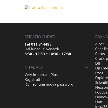
SERVIZIO CLIENTI
BRAND 
Aiper
Tel 011.814488
Char Br
Dal lunedì al venerdì
Coros
8:30 - 12:30
e
14:30 - 17:30
Crock-p
DJI
NITAL V.I.P.
-
+
DJI Ente
Ezviz
Very Important Plus
Explore
Registrati
Scientif
Richiedi una nuova password
Flexson
FoodSa
Hinnov
Hutt
Insta36