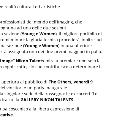
realtà culturali ed artistiche.
 professionisti del mondo dell’imaging, che
e ognuna ad una delle due sezioni.
a sezione (
Young e Women
), il migliore portfolio di
emi minori; la giuria tecnica procederà, inoltre, ad
una sezione (
Young e Women
) in una ulteriore
verrà assegnato uno dei due premi maggiori in palio.
e Image” Nikon Talents
mira a premiare non solo la
ro ogni scatto, ciò che contribuisce a determinare il
i apertura al pubblico di
The Others, venerdì 9
ei vincitori e un party inaugurale.
la singolare sede della rassegna: le ex carceri “Le
 tra cui la
GALLERY NIKON TALENTS
.
 palcoscenico alla libera espressione di
reative
.