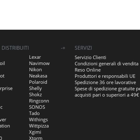
DISTRIBUITI
-
+
SERVIZI
Lexar
Servizio Clienti
oil
Navimow
Condizioni generali di vendita
Nikon
Reso Online
ot
Neakasa
Produttori e responsabili UE
Polaroid
Spedizione 36 ore lavorative
rprise
Shelly
Spese di spedizione gratuite p
Shokz
acquisti pari o superiori a 49€
Ringconn
ic
SONOS
Tado
ver
Withings
ation
Wittpizza
Xgimi
0
Xtorm