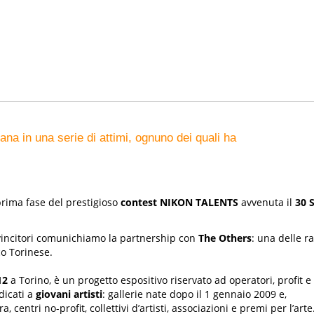
ana in una serie di attimi, ognuno dei quali ha
prima fase del prestigioso
contest NIKON TALENTS
avvenuta il
30 
vincitori comunichiamo la partnership con
The Others
: una delle r
co Torinese.
12
a Torino, è un progetto espositivo riservato ad operatori, profit e 
dicati a
giovani artisti
: gallerie nate dopo il 1 gennaio 2009 e,
entri no-profit, collettivi d’artisti, associazioni e premi per l’arte