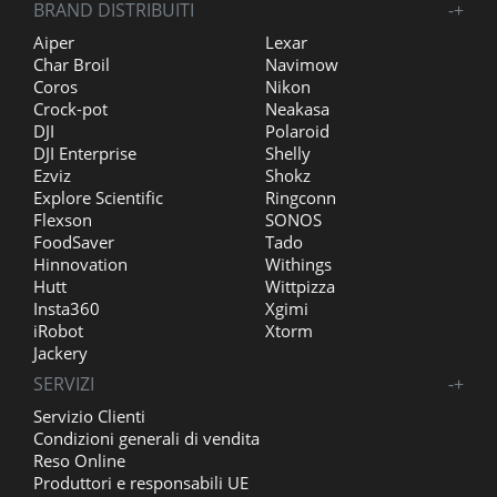
BRAND DISTRIBUITI
-
+
Aiper
Lexar
Char Broil
Navimow
Coros
Nikon
Crock-pot
Neakasa
DJI
Polaroid
DJI Enterprise
Shelly
Ezviz
Shokz
Explore Scientific
Ringconn
Flexson
SONOS
FoodSaver
Tado
Hinnovation
Withings
Hutt
Wittpizza
Insta360
Xgimi
iRobot
Xtorm
Jackery
SERVIZI
-
+
Servizio Clienti
Condizioni generali di vendita
Reso Online
Produttori e responsabili UE