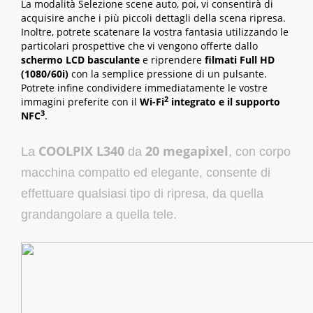
La modalità Selezione scene auto, poi, vi consentirà di
acquisire anche i più piccoli dettagli della scena ripresa.
Inoltre, potrete scatenare la vostra fantasia utilizzando le
particolari prospettive che vi vengono offerte dallo
schermo LCD basculante
e riprendere
filmati Full HD
(1080/60i)
con la semplice pressione di un pulsante.
Potrete infine condividere immediatamente le vostre
2
immagini preferite con il
Wi-Fi
integrato e il supporto
3
NFC
.
COOLPIX L340
20 megapixel
La
da
, con corpo
macchina compatto ed elegante, consente di
effettuare qualsiasi tipo di ripresa, da quella
grandangolare a quella tele.