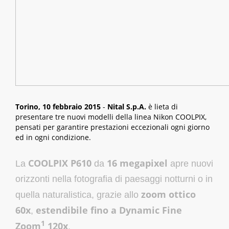
Torino, 10 febbraio 2015
-
Nital S.p.A.
è lieta di
presentare tre nuovi modelli della linea Nikon COOLPIX,
pensati per garantire prestazioni eccezionali ogni giorno
ed in ogni condizione.
COOLPIX P610
16 megapixel
La
da
apre nuovi
orizzonti nella fotografia di paesaggi notturni o in
zoom ottico
quella naturalistica, grazie allo
60x
estendibile fino a Dynamic Fine
,
1
Zoom
120x
.