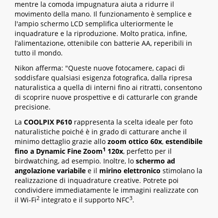
mentre la comoda impugnatura aiuta a ridurre il
movimento della mano. Il funzionamento è semplice e
l'ampio schermo LCD semplifica ulteriormente le
inquadrature e la riproduzione. Molto pratica, infine,
l’alimentazione, ottenibile con batterie AA, reperibili in
tutto il mondo.
Nikon afferma: "Queste nuove fotocamere, capaci di
soddisfare qualsiasi esigenza fotografica, dalla ripresa
naturalistica a quella di interni fino ai ritratti, consentono
di scoprire nuove prospettive e di catturarle con grande
precisione.
La
COOLPIX P610
rappresenta la scelta ideale per foto
naturalistiche poiché è in grado di catturare anche il
minimo dettaglio grazie allo
zoom ottico 60x
,
estendibile
1
fino a Dynamic Fine Zoom
120x
, perfetto per il
birdwatching, ad esempio. Inoltre, lo
schermo ad
angolazione variabile
e il
mirino elettronico
stimolano la
realizzazione di inquadrature creative. Potrete poi
condividere immediatamente le immagini realizzate con
2
3
il Wi-Fi
integrato e il supporto NFC
.