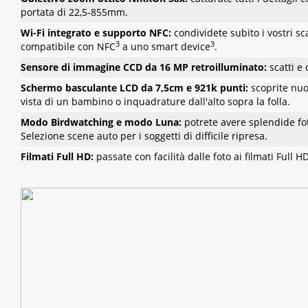
portata di 22,5-855mm.
Wi-Fi integrato e supporto NFC:
condividete subito i vostri sc
3
3
compatibile con NFC
a uno smart device
.
Sensore di immagine CCD da 16 MP retroilluminato:
scatti e
Schermo basculante LCD da 7,5cm e 921k punti:
scoprite nuo
vista di un bambino o inquadrature dall'alto sopra la folla.
Modo Birdwatching e modo Luna:
potrete avere splendide fot
Selezione scene auto per i soggetti di difficile ripresa.
Filmati Full HD:
passate con facilità dalle foto ai filmati Full 