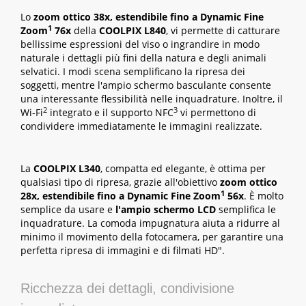
Lo
zoom ottico 38x, estendibile fino a Dynamic Fine
1
Zoom
76x
della
COOLPIX L840
, vi permette di catturare
bellissime espressioni del viso o ingrandire in modo
naturale i dettagli più fini della natura e degli animali
selvatici. I modi scena semplificano la ripresa dei
soggetti, mentre l'ampio schermo basculante consente
una interessante flessibilità nelle inquadrature. Inoltre, il
2
3
Wi-Fi
integrato e il supporto NFC
vi permettono di
condividere immediatamente le immagini realizzate.
La
COOLPIX L340
, compatta ed elegante, è ottima per
qualsiasi tipo di ripresa, grazie all'obiettivo
zoom ottico
1
28x, estendibile fino a Dynamic Fine Zoom
56x
. È molto
semplice da usare e
l'ampio schermo LCD
semplifica le
inquadrature. La comoda impugnatura aiuta a ridurre al
minimo il movimento della fotocamera, per garantire una
perfetta ripresa di immagini e di filmati HD".
Ricchezza dei dettagli, condivisione