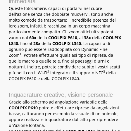
immediata
Queste fotocamere, capaci di portarvi nel cuore
dell'azione senza che dobbiate muovervi, sono anche
molto comode da trasportare: l'incredibile potenza del
loro zoom, infatti, è racchiusa in un corpo macchina
particolarmente compatto. Gli zoom ottici ultrapotenti
vanno dal
60x
della
COOLPIX P610
, al
38x
della
COOLPIX
L840
, fino al
28x
della
COOLPIX L340
. La capacità di
ognuno può essere raddoppiata con Dynamic Fine
1
Zoom
. Potrete effettuare qualsiasi tipo di ripresa, da
quelle macro a quelle tele, fino ai paesaggi diurni o
notturni. Inoltre, potrete condividere subito i vostri scatti
2
3
più belli con il Wi-Fi
integrato e il supporto NFC
della
COOLPIX P610 e della COOLPIX L840.
Inquadrature creative, visione personale
Grazie allo schermo ad angolazione variabile della
COOLPIX P610
potrete effettuare riprese da angolazioni
basse, catturando per esempio la visuale di un animale,
oppure realizzare inquadrature dall'alto per riprendere
un'azione lontana.