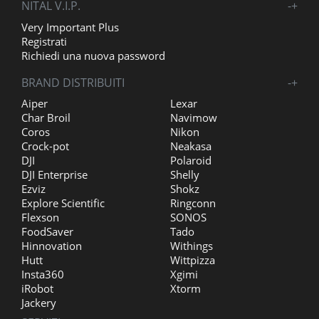
NITAL V.I.P.
-
+
Very Important Plus
Registrati
Richiedi una nuova password
BRAND DISTRIBUITI
-
+
Aiper
Lexar
Char Broil
Navimow
Coros
Nikon
Crock-pot
Neakasa
DJI
Polaroid
DJI Enterprise
Shelly
Ezviz
Shokz
Explore Scientific
Ringconn
Flexson
SONOS
FoodSaver
Tado
Hinnovation
Withings
Hutt
Wittpizza
Insta360
Xgimi
iRobot
Xtorm
Jackery