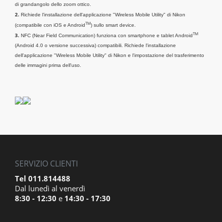
di grandangolo dello zoom ottico.
2.
Richiede l'installazione dell'applicazione "Wireless Mobile Utility" di Nikon
TM
(compatibile con iOS e Android
) sullo smart device.
TM
3.
NFC (Near Field Communication) funziona con smartphone e tablet Android
(Android 4.0 o versione successiva) compatibili. Richiede l'installazione
dell'applicazione "Wireless Mobile Utility" di Nikon e l'impostazione del trasferimento
delle immagini prima dell'uso.
SERVIZIO CLIENTI
Tel 011.814488
Dal lunedì al venerdì
8:30 - 12:30
e
14:30 - 17:30