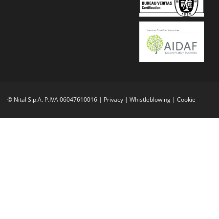
© Nital S.p.A. P.IVA 06047610016 |
Privacy
|
Whistleblowing
|
Cookie