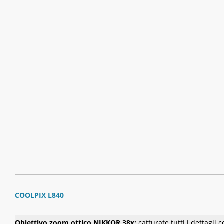
COOLPIX L840
Obiettivo zoom ottico NIKKOR 38x:
catturate tutti i dettagli