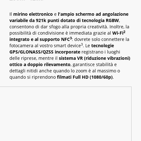
Il
mirino elettronico
e
l'ampio schermo ad angolazione
variabile da 921k punti
dotato di tecnologia RGBW
,
consentono di dar sfogo alla propria creatività. Inoltre, la
2
possibilità di condivisione è immediata grazie al
Wi-Fi
3
integrato e al supporto NFC
: dovrete solo connettere la
3
fotocamera al vostro smart device
. Le
tecnologie
GPS/GLONASS/QZSS incorporate
registrano i luoghi
delle riprese, mentre il
sistema VR (riduzione vibrazioni)
ottico a doppio rilevamento
, garantisce stabilità e
dettagli nitidi anche quando lo zoom è al massimo o
quando si riprendono
filmati Full HD (1080/60p)
.