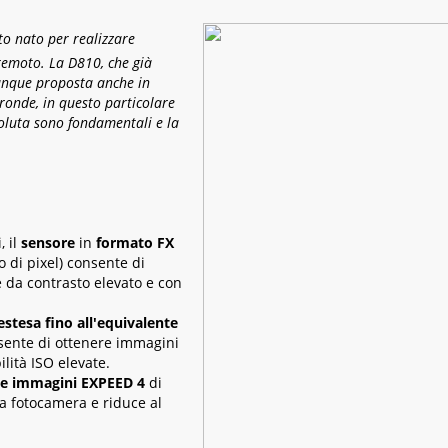
o nato per realizzare
remoto. La D810, che già
dunque proposta anche in
tronde, in questo particolare
soluta sono fondamentali e la
, il
sensore
in
formato FX
 di pixel) consente di
e da contrasto elevato e con
estesa fino all'equivalente
ente di ottenere immagini
lità ISO elevate.
lle immagini EXPEED 4
di
la fotocamera e riduce al