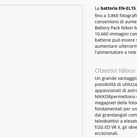
La
batteria EN-EL15 
fino a 3.860 fotograf
consentono di aumen
Battery Pack Nikon M
10.660 immagini con 
batterie può essere 
aumentare ulteriorme
l'alimentatore a ret
Obiettivi Nikkor
Un grande vantaggio
possibilità di utilizz
appassionati di astro
NIKKORpermettono di
megapixel della fot
fondamentali per un
dai grandangoli com
teleobiettivi a elev
f/2G ED VR II, gli ob
eccezionali.