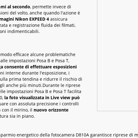
ammi al secondo
, permette invece di
sioni del volto, anche quando l'azione è
mmagini Nikon EXPEED 4
assicura
a e registrazione fluida dei filmati,
oni indimenticabili.
in modo efficace alcune problematiche
e alle impostazioni Posa B e Posa T,
 consente di effettuare esposizioni
ni interne durante l'esposizione, i
ulla prima tendina e ridurre il rischio di
agli anche più minuti.Durante le riprese
elle impostazioni Posa B e Posa T facilita
10,
la foto visualizzata in Live view può
uare con assoluta precisione i controlli
con il mirino, il
nuovo orizzonte
tura sia in piano.
 risparmio energetico della fotocamera D810A garantisce riprese di 