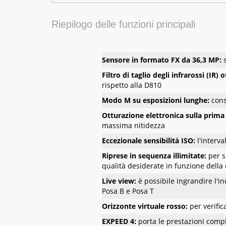
Riepilogo delle funzioni principali
Sensore in formato FX da 36,3 MP:
Filtro di taglio degli infrarossi (IR)
rispetto alla D810
Modo M su esposizioni lunghe:
cons
Otturazione elettronica sulla prima
massima nitidezza
Eccezionale sensibilità ISO:
l'interv
Riprese in sequenza illimitate:
per s
qualità desiderate in funzione della 
Live view:
è possibile ingrandire l'i
Posa B e Posa T
Orizzonte virtuale rosso:
per verifi
EXPEED 4:
porta le prestazioni comp