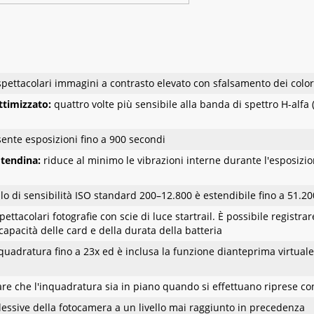
spettacolari immagini a contrasto elevato con sfalsamento dei color
 ottimizzato:
quattro volte più sensibile alla banda di spettro H-alf
ente esposizioni fino a 900 secondi
 tendina:
riduce al minimo le vibrazioni interne durante l'esposizion
allo di sensibilità ISO standard 200­–12.800 è estendibile fino a 51.2
pettacolari fotografie con scie di luce startrail. È possibile registra
capacità delle card e della durata della batteria
nquadratura fino a 23x ed è inclusa la funzione dianteprima virtuale
care che l'inquadratura sia in piano quando si effettuano riprese con
lessive della fotocamera a un livello mai raggiunto in precedenza