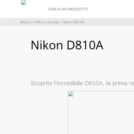
MENU
Nital.it
>
Ufficio stampa
> Nikon D810A
Nikon D810A
Scoprite l'incredibile D810A, la prima re