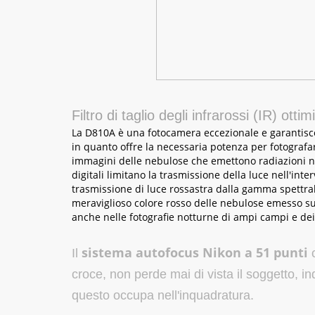
Filtro di taglio degli infrarossi (IR) otti
La D810A è una fotocamera eccezionale e garantisce r
in quanto offre la necessaria potenza per fotografa
immagini delle nebulose che emettono radiazioni nell
digitali limitano la trasmissione della luce nell'inte
trasmissione di luce rossastra dalla gamma spettrale
meraviglioso colore rosso delle nebulose emesso sul
anche nelle fotografie notturne di ampi campi e dei 
sistema autofocus Nikon a 51 punti
Il
c
croce, non perde mai di vista il soggetto, 
questo occupa nell'inquadratura.