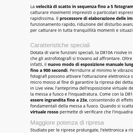
La
velocità di scatto in sequenza fino a 5 fotogr
catturare movimenti imprevisti o particolari espres
rapidissima. Il
processore di elaborazione delle i
funzionamento rapido, riduzione del disturbo avanzat
per catturare in tutta tranquillità momenti e situazi
Caratteristiche speciali
Dotata di varie funzioni speciali, la D810A risolve 
che gli astrofotografi si trovano ad affrontare. Oltr
infatti, il
nuovo modo di esposizione manuale lunga
fino a 900 secondi
. Perridurre al minimo le vibrazio
fotografi possono attivare l'otturazione elettronica s
micro mosso al fine di garantire la ripresa dei dett
in Live view, l'anteprima dell'esposizione virtuale d
la messa a fuoco e l'inquadratura. Come con la D8
essere ingrandita fino a 23x
, consentendo di effett
fondamentali della messa a fuoco. Quando si scatta 
virtuale rosso
permette di verificare che l'inquadra
Maggiore potenza di ripresa
Studiato per le riprese prolungate, l'elettronica a