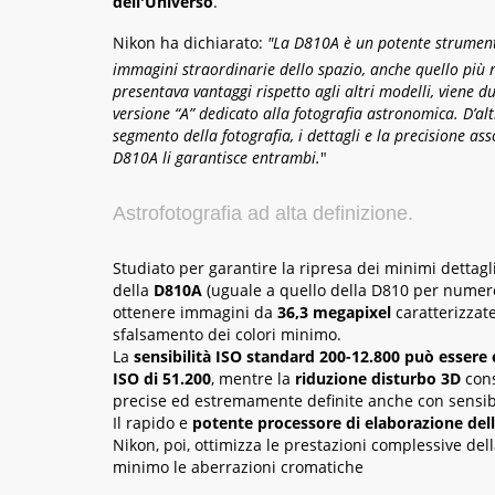
dell'Universo
.
Nikon ha dichiarato:
"La D810A è un potente strument
immagini straordinarie dello spazio, anche quello più 
presentava vantaggi rispetto agli altri modelli, viene 
versione “A” dedicato alla fotografia astronomica. D’al
segmento della fotografia, i dettagli e la precisione as
D810A li garantisce entrambi.
"
Astrofotografia ad alta definizione.
Studiato per garantire la ripresa dei minimi dettagli
della
D810A
(uguale a quello della D810 per numero
ottenere immagini da
36,3 megapixel
caratterizzat
sfalsamento dei colori minimo.
La
sensibilità
ISO standard 200­-12.800 può essere 
ISO di 51.200
, mentre la
riduzione disturbo 3D
cons
precise ed estremamente definite anche con sensibi
Il rapido e
potente processore di elaborazione de
Nikon, poi, ottimizza le prestazioni complessive del
minimo le aberrazioni cromatiche