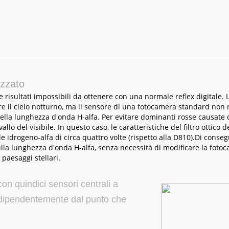
mizzato
isultati impossibili da ottenere con una normale reflex digitale. L
re il cielo notturno, ma il sensore di una fotocamera standard non
a lunghezza d'onda H-alfa. Per evitare dominanti rosse causate da rad
rvallo del visibile. In questo caso, le caratteristiche del filtro otti
 idrogeno-alfa di circa quattro volte (rispetto alla D810).Di consegu
la lunghezza d'onda H-alfa, senza necessità di modificare la fotoc
paesaggi stellari.
on quindici sensori centrali a
indipendentemente dal punto che