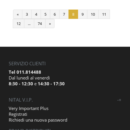
«
3
4
5
6
7
8
9
10
11
12
...
74
»
SERVIZIO CLIENTI
Tel 011.814488
Dal lunedì al venerdì
8:30 - 12:30
e
14:30 - 17:30
NITAL V.I.P.
-
+
Very Important Plus
Registrati
Richiedi una nuova password