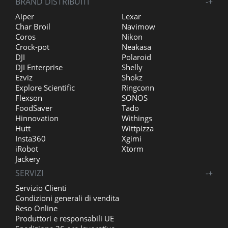
BRAND DISTRIBUITI
-
+
Aiper
Lexar
Char Broil
Navimow
Coros
Nikon
Crock-pot
Neakasa
DJI
Polaroid
DJI Enterprise
Shelly
Ezviz
Shokz
Explore Scientific
Ringconn
Flexson
SONOS
FoodSaver
Tado
Hinnovation
Withings
Hutt
Wittpizza
Insta360
Xgimi
iRobot
Xtorm
Jackery
SERVIZI
-
+
Servizio Clienti
Condizioni generali di vendita
Reso Online
Produttori e responsabili UE