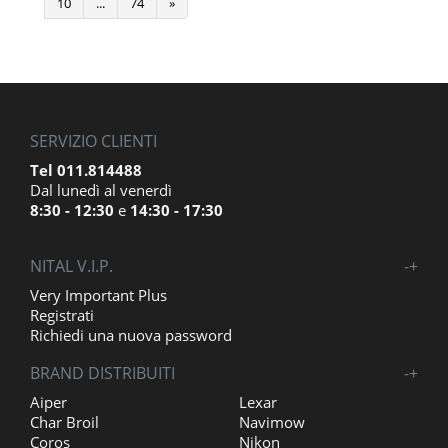
10
...
74
»
SERVIZIO CLIENTI
Tel 011.814488
Dal lunedì al venerdì
8:30 - 12:30
e
14:30 - 17:30
NITAL V.I.P.
-
+
Very Important Plus
Registrati
Richiedi una nuova password
BRAND DISTRIBUITI
-
+
Aiper
Lexar
Char Broil
Navimow
Coros
Nikon