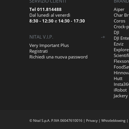
SERVIZIO CLIENTI
BRAND 
Tel 011.814488
Aiper
Dal lunedì al venerdì
Char Br
8:30 - 12:30
e
14:30 - 17:30
Coros
Crock-p
DJI
NITAL V.I.P.
-
+
DJI Ente
Ezviz
Very Important Plus
Explore
Registrati
Scientif
Richiedi una nuova password
Flexson
FoodSa
Hinnov
Hutt
Insta36
iRobot
Jackery
© Nital S.p.A. P.IVA 06047610016 |
Privacy
|
Whistleblowing