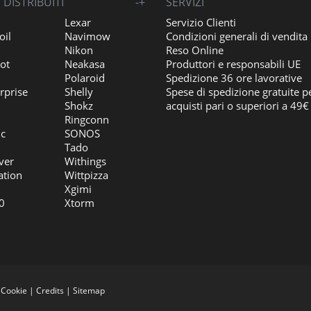
DISTRIBUITI
-
+
SERVIZI
Lexar
Servizio Clienti
oil
Navimow
Condizioni generali di vendita
Nikon
Reso Online
ot
Neakasa
Produttori e responsabili UE
Polaroid
Spedizione 36 ore lavorative
rprise
Shelly
Spese di spedizione gratuite p
Shokz
acquisti pari o superiori a 49€
Ringconn
ic
SONOS
Tado
ver
Withings
ation
Wittpizza
Xgimi
0
Xtorm
|
Cookie
|
Credits
|
Sitemap