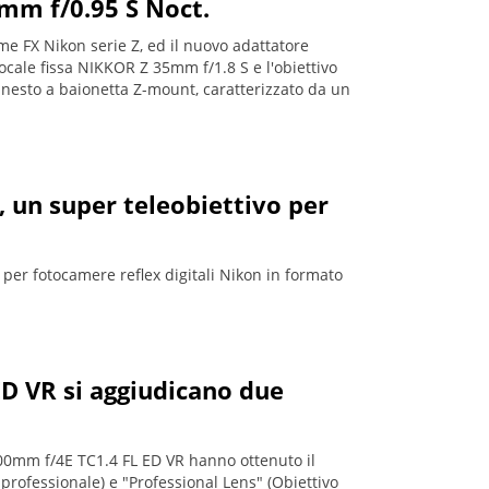
8mm f/0.95 S Noct.
ame FX Nikon serie Z, ed il nuovo adattatore
cale fissa NIKKOR Z 35mm f/1.8 S e l'obiettivo
nesto a baionetta Z-mount, caratterizzato da un
 un super teleobiettivo per
per fotocamere reflex digitali Nikon in formato
D VR si aggiudicano due
-400mm f/4E TC1.4 FL ED VR hanno ottenuto il
ofessionale) e "Professional Lens" (Obiettivo