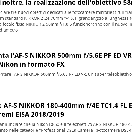
inoltre, la realizzazione dell'obiettivo 5
nciare tre nuovi obiettivi dedicati alle fotocamere mirrorless full fr
om standard NIKKOR Z 24-70mm f/4 S, il grandangolo a lunghezza fo
 focale fissa NIKKOR Z 50mm f/1.8 S funzioneranno con il nuovo in
 diametro
ta l'AF-S NIKKOR 500mm f/5.6E PF ED VR,
Nikon in formato FX
entare l’AF-S NIKKOR 500mm f/5.6E PF ED VR, un super teleobiettivo 
 AF-S NIKKOR 180-400mm f/4E TC1.4 FL E
premi EISA 2018/2019
di annunciare che la Nikon D850 e il teleobiettivo AF-S NIKKOR 180
to nelle categorie "Professional DSLR Camera" (Fotocamera DSLR pr