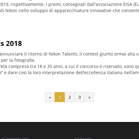
2019, rispettivamente. I premi, consegnati dall'associazione EISA 
i Nikon nello sviluppo di apparecchiature innovative che consentono 
ts 2018
i annunciare il ritorno di Nikon Talents, il contest giunto ormai alla 
per la fotografia.
n’età compresa tra 18 e 35 anni, a cui il concorso è riservato, sono 
o” e dare così la loro interpretazione dell’eccellenza italiana nell’a
«
1
2
3
»