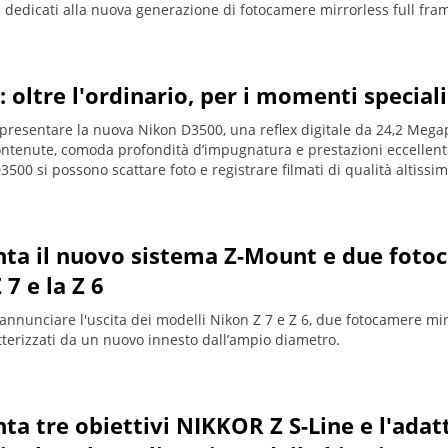
i dedicati alla nuova generazione di fotocamere mirrorless full fra
oltre l'ordinario, per i momenti speciali 
di presentare la nuova Nikon D3500, una reflex digitale da 24,2 Megap
ntenute, comoda profondità d’impugnatura e prestazioni eccellenti.
500 si possono scattare foto e registrare filmati di qualità altissima
ta il nuovo sistema Z-Mount e due foto
 7 e la Z 6
i annunciare l'uscita dei modelli Nikon Z 7 e Z 6, due fotocamere mirr
tterizzati da un nuovo innesto dall’ampio diametro.
ta tre obiettivi NIKKOR Z S-Line e l'adat