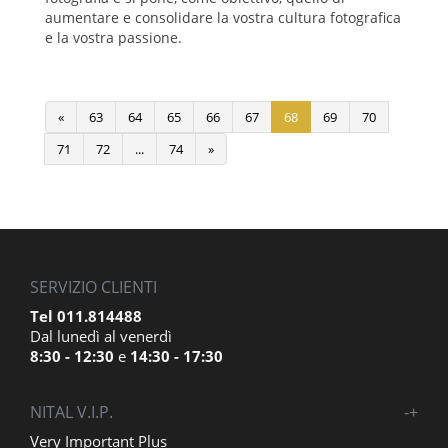
aumentare e consolidare la vostra cultura fotografica
e la vostra passione.
«
63
64
65
66
67
68
69
70
71
72
...
74
»
SERVIZIO CLIENTI
Tel 011.814488
Dal lunedì al venerdì
8:30 - 12:30
e
14:30 - 17:30
NITAL V.I.P.
-
+
Very Important Plus