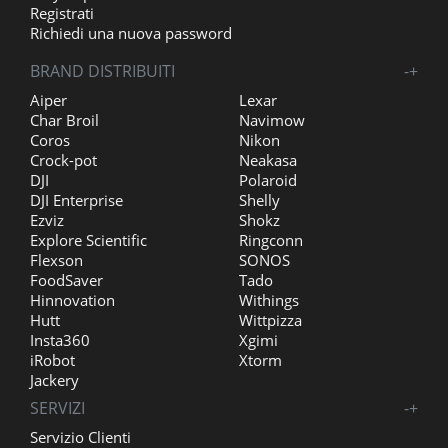
Registrati
Richiedi una nuova password
BRAND DISTRIBUITI
-
+
Aiper
Lexar
Char Broil
Navimow
Coros
Nikon
Crock-pot
Neakasa
DJI
Polaroid
DJI Enterprise
Shelly
Ezviz
Shokz
Explore Scientific
Ringconn
Flexson
SONOS
FoodSaver
Tado
Hinnovation
Withings
Hutt
Wittpizza
Insta360
Xgimi
iRobot
Xtorm
Jackery
SERVIZI
-
+
Servizio Clienti